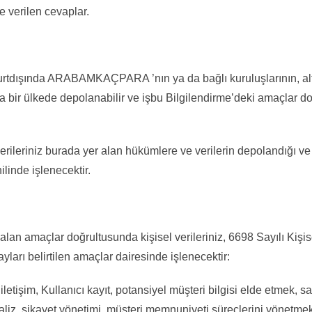
e verilen cevaplar.
a yurtdışında ARABAMKAÇPARA ’nın ya da bağlı kuruluşlarının, alt
ka bir ülkede depolanabilir ve işbu Bilgilendirme’deki amaçlar d
erileriniz burada yer alan hükümlere ve verilerin depolandığı ve
linde işlenecektir.
 alan amaçlar doğrultusunda kişisel verileriniz, 6698 Sayılı Kiş
yları belirtilen amaçlar dairesinde işlenecektir:
letişim, Kullanıcı kayıt, potansiyel müşteri bilgisi elde etmek, sat
aliz, şikayet yönetimi, müşteri memnuniyeti süreçlerini yönetmek