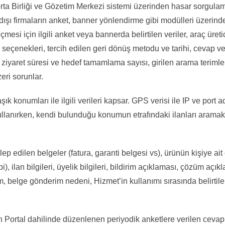
igorta Birliği ve Gözetim Merkezi sistemi üzerinden hasar sorgul
tdışı firmaların anket, banner yönlendirme gibi modülleri üzerinde
eçmesi için ilgili anket veya bannerda belirtilen veriler, araç üret
seçenekleri, tercih edilen geri dönüş metodu ve tarihi, cevap veril
, ziyaret süresi ve hedef tamamlama sayısı, girilen arama terimleri
eri sorunlar.
ık konumları ile ilgili verileri kapsar. GPS verisi ile IP ve port 
ırken, kendi bulunduğu konumun etrafındaki ilanları aramak i
ep edilen belgeler (fatura, garanti belgesi vs), ürünün kişiye ai
i), ilan bilgileri, üyelik bilgileri, bildirim açıklaması, çözüm aç
im, belge gönderim nedeni, Hizmet’in kullanımı sırasında belirtile
tal dahilinde düzenlenen periyodik anketlere verilen cevapl