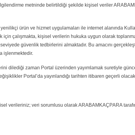
Bilgilendirme metninde belirtildiği şekilde kişisel veriler ARA
ikçi ürün ve hizmet uygulamaları ile internet alanında Kullanı
ek için çalışmakta, kişisel verilerin hukuka uygun olarak topla
viyede güvenlik tedbirlerini almaktadır. Bu amacını gerçekleştire
a işlenmektedir.
ilediği zaman Portal üzerinden yayımlamak suretiyle güncelley
ikler Portal’da yayınlandığı tarihten itibaren geçerli olacakt
işisel verileriniz; veri sorumlusu olarak ARABAMKAÇPARA tara