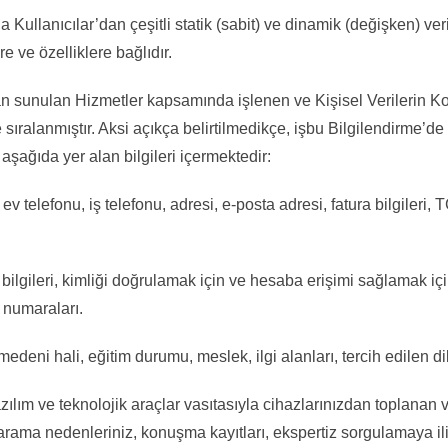
ullanıcılar’dan çeşitli statik (sabit) ve dinamik (değişken) 
re ve özelliklere bağlıdır.
sunulan Hizmetler kapsamında işlenen ve Kişisel Verilerin Kor
e sıralanmıştır. Aksi açıkça belirtilmedikçe, işbu Bilgilendirme
eri aşağıda yer alan bilgileri içermektedir:
ev telefonu, iş telefonu, adresi, e-posta adresi, fatura bilgileri,
 bilgileri, kimliği doğrulamak için ve hesaba erişimi sağlamak içi
n numaraları.
edeni hali, eğitim durumu, meslek, ilgi alanları, tercih edilen dil 
azılım ve teknolojik araçlar vasıtasıyla cihazlarınızdan toplanan 
nedenleriniz, konuşma kayıtları, ekspertiz sorgulamaya ilişkin