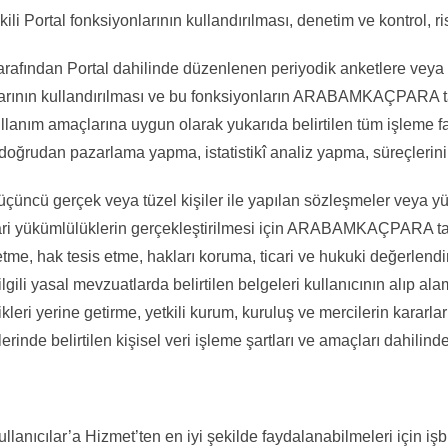
i Portal fonksiyonlarının kullandırılması, denetim ve kontrol, ri
dan Portal dahilinde düzenlenen periyodik anketlere veya tes
ının kullandırılması ve bu fonksiyonların ARABAMKAÇPARA tarafı
 kullanım amaçlarına uygun olarak yukarıda belirtilen tüm işleme f
a doğrudan pazarlama yapma, istatistikî analiz yapma, süreçlerini 
üncü gerçek veya tüzel kişiler ile yapılan sözleşmeler veya yür
i yükümlülüklerin gerçekleştirilmesi için ARABAMKAÇPARA tarafı
e, hak tesis etme, hakları koruma, ticari ve hukuki değerlendirm
gili yasal mevzuatlarda belirtilen belgeleri kullanıcının alıp al
kleri yerine getirme, yetkili kurum, kuruluş ve mercilerin kararla
inde belirtilen kişisel veri işleme şartları ve amaçları dahilinde
lanıcılar’a Hizmet’ten en iyi şekilde faydalanabilmeleri için i