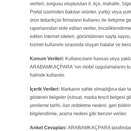
verileri, sorgusu oluşturulan il, ilçe, mahalle, S
Portal üzerinden bakılan ürünler, yurtiçi veya yur
ürün tedarikçisi firmaların kullanıcı ile iletişime g
raporlarından elde edilen veriler, önceliklendirme 
edilen internet siteleri, görüntülenen sayfa sayısı
hizmet kullanımı sırasında oluşan hatalar ve benz
Konum Verileri:
Kullanıcıların hassas veya yaklaş
ARABAMKAÇPARA ’nın mobil uygulamalarını kullan
halinde kullanılır.
İçerik Verileri:
Markanın sahte olmadığına dair tal
gösteren belgeler (ruhsat, marka tescil belgesi gib
yenileme tarihi, ilan reddetme nedeni, geri bildir
bilgilendirme, arama nedeni gibi benzer veriler.
Anket Cevapları:
ARABAMKAÇPARA tarafından Por